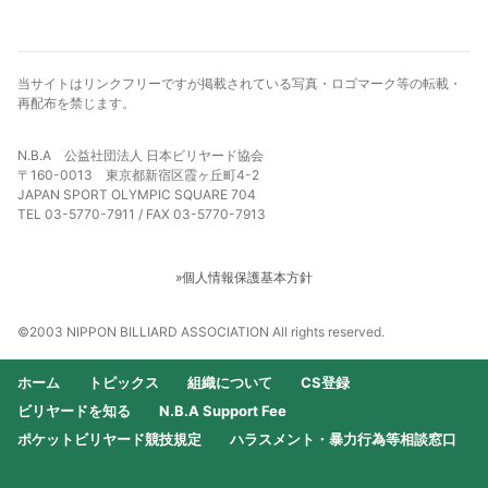
当サイトはリンクフリーですが掲載されている写真・ロゴマーク等の転載・
再配布を禁じます。
N.B.A 公益社団法人 日本ビリヤード協会
〒160-0013 東京都新宿区霞ヶ丘町4-2
JAPAN SPORT OLYMPIC SQUARE 704
TEL 03-5770-7911 / FAX 03-5770-7913
»個人情報保護基本方針
©2003 NIPPON BILLIARD ASSOCIATION All rights reserved.
ホーム
トピックス
組織について
CS登録
ビリヤードを知る
N.B.A Support Fee
ポケットビリヤード競技規定
ハラスメント・暴力行為等相談窓口