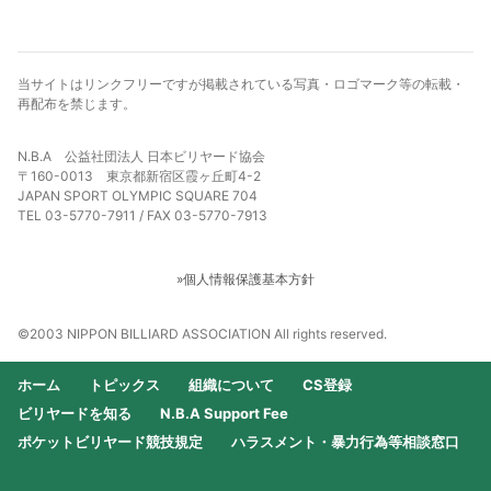
当サイトはリンクフリーですが掲載されている写真・ロゴマーク等の転載・
再配布を禁じます。
N.B.A 公益社団法人 日本ビリヤード協会
〒160-0013 東京都新宿区霞ヶ丘町4-2
JAPAN SPORT OLYMPIC SQUARE 704
TEL 03-5770-7911 / FAX 03-5770-7913
»個人情報保護基本方針
©2003 NIPPON BILLIARD ASSOCIATION All rights reserved.
ホーム
トピックス
組織について
CS登録
ビリヤードを知る
N.B.A Support Fee
ポケットビリヤード競技規定
ハラスメント・暴力行為等相談窓口