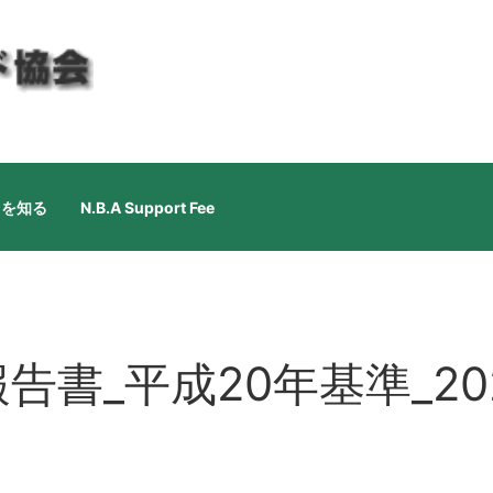
ドを知る
N.B.A Support Fee
書_平成20年基準_202