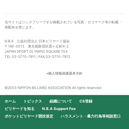
当サイトはリンクフリーですが掲載されている写真・ロゴマーク等の転載・
再配布を禁じます。
N.B.A 公益社団法人 日本ビリヤード協会
〒160-0013 東京都新宿区霞ヶ丘町4-2
JAPAN SPORT OLYMPIC SQUARE 704
TEL 03-5770-7911 / FAX 03-5770-7913
»個人情報保護基本方針
©2003 NIPPON BILLIARD ASSOCIATION All rights reserved.
ホーム
トピックス
組織について
CS登録
ビリヤードを知る
N.B.A Support Fee
ポケットビリヤード競技規定
ハラスメント・暴力行為等相談窓口