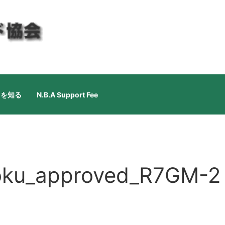
ドを知る
N.B.A Support Fee
oku_approved_R7GM-2